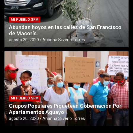
MI PUEBLO SFM
Abundan hoyos en las calles de San Francisco
de Macorís.
agosto 20, 2020
Arianna Silverio Torres
MI PUEBLO SFM
Grupos Populares Piquetean Gobernación Por
Apartamentos Aguayo
agosto 20, 2020
Arianna Silverio Torres