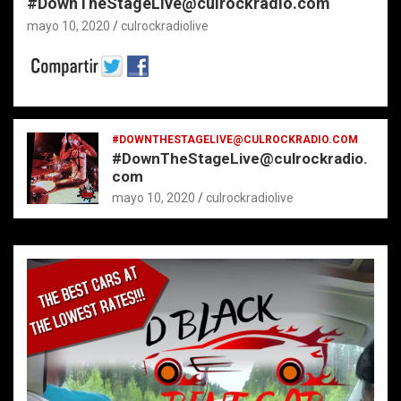
#DownTheStageLive@culrockradio.com
mayo 10, 2020
culrockradiolive
#DOWNTHESTAGELIVE@CULROCKRADIO.COM
#DownTheStageLive@culrockradio.
com
mayo 10, 2020
culrockradiolive