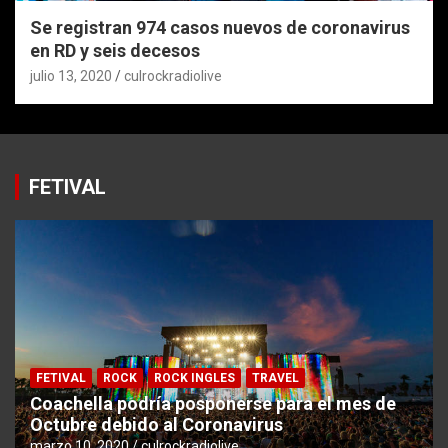
Se registran 974 casos nuevos de coronavirus
en RD y seis decesos
julio 13, 2020
culrockradiolive
FETIVAL
FETIVAL
ROCK
ROCK INGLES
TRAVEL
Coachella podría posponerse para el mes de
Octubre debido al Coronavirus
marzo 10, 2020
culrockradiolive