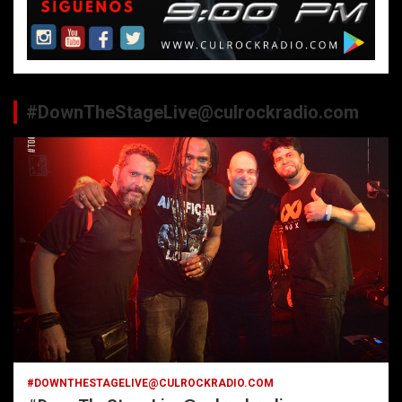
#DownTheStageLive@culrockradio.com
#DOWNTHESTAGELIVE@CULROCKRADIO.COM