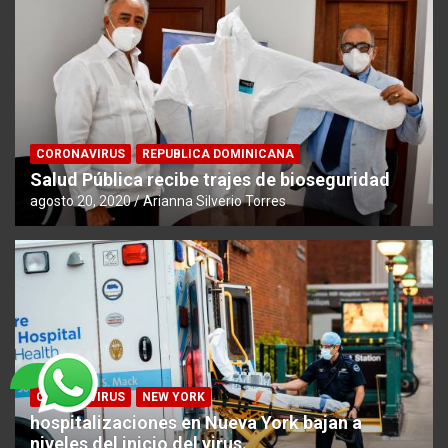
CORONAVIRUS
REPUBLICA DOMINICANA
Salud Pública recibe trajes de bioseguridad
agosto 20, 2020
Arianna Silverio Torres
CORONAVIRUS
NEW YORK
hospitalizaciones en Nueva York bajan a
niveles del inicio del virus.