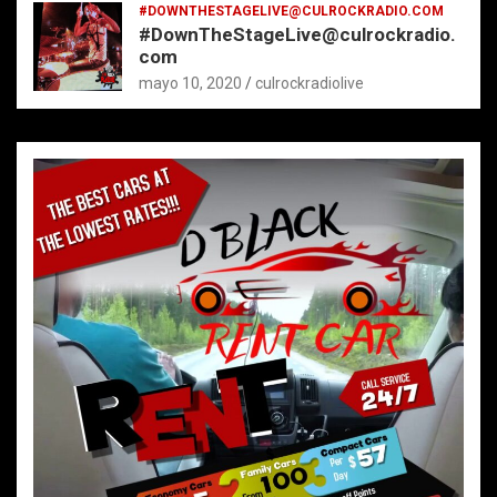
#DOWNTHESTAGELIVE@CULROCKRADIO.COM
#DownTheStageLive@culrockradio.
com
mayo 10, 2020
culrockradiolive