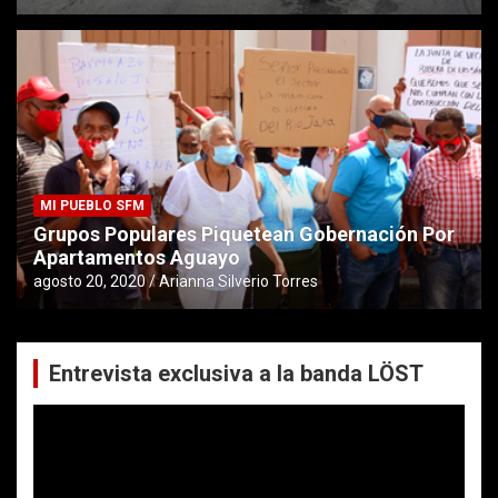
MI PUEBLO SFM
Grupos Populares Piquetean Gobernación Por
Apartamentos Aguayo
agosto 20, 2020
Arianna Silverio Torres
Entrevista exclusiva a la banda LÖST
Reproductor
de
vídeo