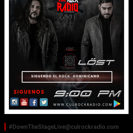
#DownTheStageLive@culrockradio.com