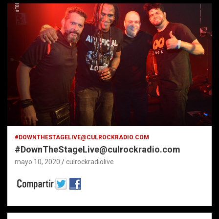
#DOWNTHESTAGELIVE@CULROCKRADIO.COM
#DownTheStageLive@culrockradio.com
mayo 10, 2020
culrockradiolive