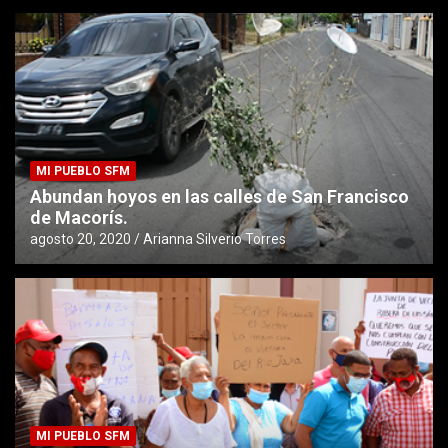
MI PUEBLO SFM
Abundan hoyos en las calles de San Francisco
de Macorís.
agosto 20, 2020
Arianna Silverio Torres
MI PUEBLO SFM