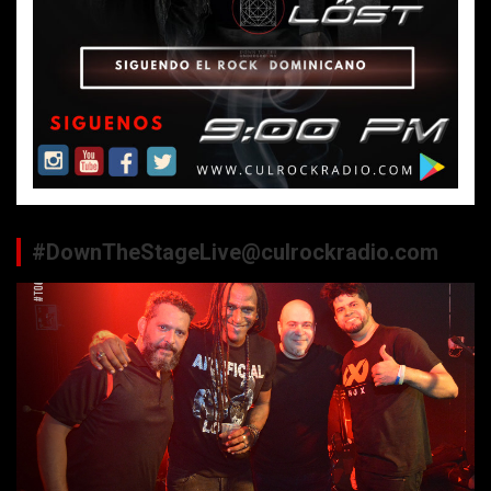
#DownTheStageLive@culrockradio.com