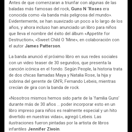
Antes de que comenzaran a triunfar con algunas de las
baladas más famosas del rock,
Guns N ‘Roses
era
conocida como «la banda más peligrosa del mundo».
Evidentemente, se han suavizado un poco a lo largo de los
años, y ahora incluso han anunciado un libro para niños
que lleva el nombre del éxito del álbum «Appetite for
Destruction», «Sweet Child O ‘Mine», en colaboración con
el autor
James Patterson
.
La banda anunció el próximo libro en sus redes sociales
con un video teaser de 30 segundos, que presenta la
canción icónica en el fondo. Según People, la historia trata
de dos chicas llamadas Maya y Natalia Rose, la hija y
sobrina del gerente de GN’R, Fernando Lebeis, mientras
crecían de gira con la banda de rock.
«Nosotros mismos hemos sido parte de la ‘familia Guns’
durante más de 30 años … poder incorporar esto en un
libro impreso para niños es realmente especial y un hito
divertido en nuestras vidas», agregó Lebeis. Las
ilustraciones fueron pintadas por la artista de libros
infantiles
Jennifer Zivoin
.