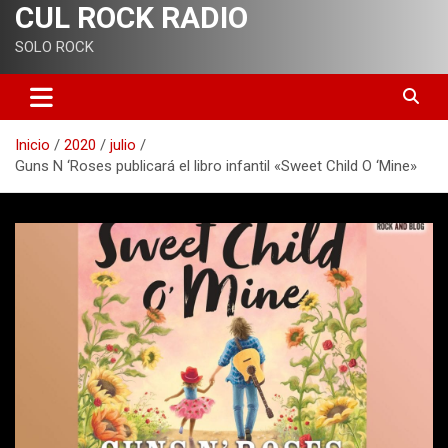
CUL ROCK RADIO
SOLO ROCK
Inicio
2020
julio
Guns N ‘Roses publicará el libro infantil «Sweet Child O ‘Mine»