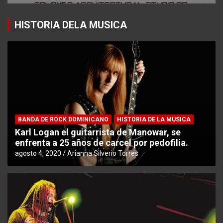
HISTORIA DELA MUSICA
BANDA DE ROCK DOMINICANO
HISTORIA DE LA MUSICA
Karl Logan el guitarrista de Manowar, se
enfrenta a 25 años de carcel por pedofilia.
agosto 4, 2020
Arianna Silverio Torres