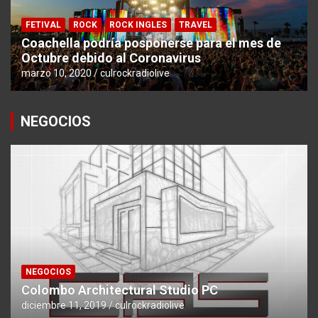
FETIVAL
ROCK
ROCK INGLES
TRAVEL
Coachella podría posponerse para el mes de
Octubre debido al Coronavirus
marzo 10, 2020
culrockradiolive
NEGOCIOS
NEGOCIOS
Colombo Architectural Studio PC
diciembre 11, 2019
culrockradiolive