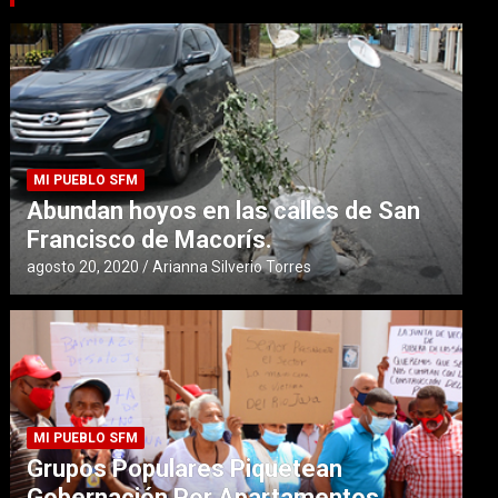
MI PUEBLO SFM
Abundan hoyos en las calles de San
Francisco de Macorís.
agosto 20, 2020
Arianna Silverio Torres
MI PUEBLO SFM
Grupos Populares Piquetean
Gobernación Por Apartamentos