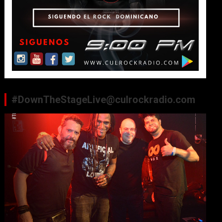
#DownTheStageLive@culrockradio.com