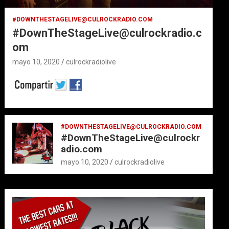
#DOWNTHESTAGELIVE@CULROCKRADIO.COM
#DownTheStageLive@culrockradio.c
om
mayo 10, 2020
culrockradiolive
#DOWNTHESTAGELIVE@CULROCKRADIO.COM
#DownTheStageLive@culrockr
adio.com
mayo 10, 2020
culrockradiolive