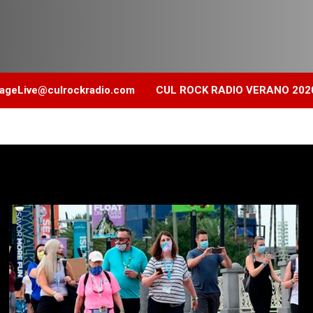
geLive@culrockradio.com
CUL ROCK RADIO VERANO 202