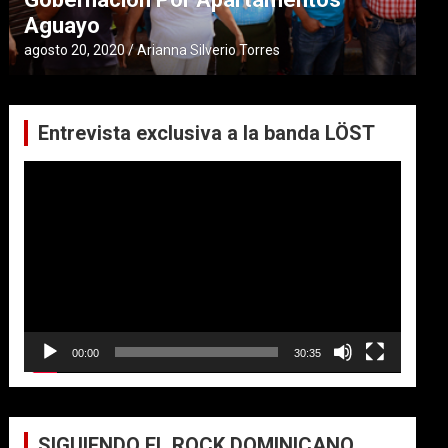
Aguayo
agosto 20, 2020
Arianna Silverio Torres
Entrevista exclusiva a la banda LÖST
Reproductor
de
vídeo
00:00
30:35
SIGUIENDO EL ROCK DOMINICANO