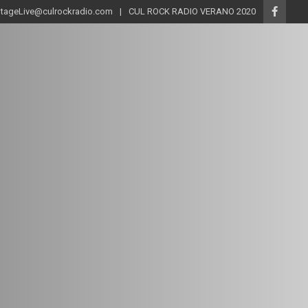
ageLive@culrockradio.com
CUL ROCK RADIO VERANO 2020