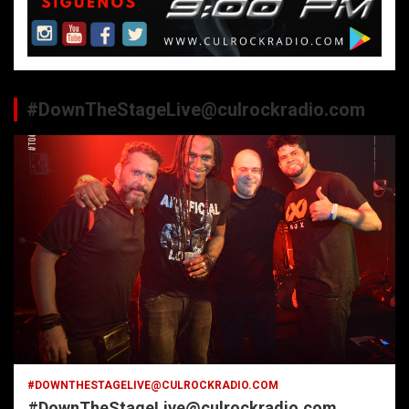
#DownTheStageLive@culrockradio.com
#DOWNTHESTAGELIVE@CULROCKRADIO.COM
#DownTheStageLive@culrockradio.com