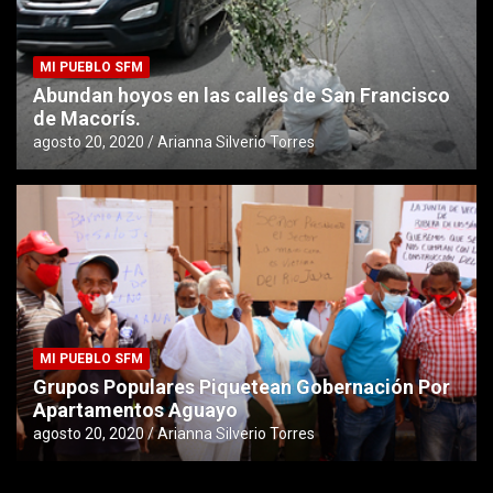
MI PUEBLO SFM
Abundan hoyos en las calles de San Francisco
de Macorís.
agosto 20, 2020
Arianna Silverio Torres
MI PUEBLO SFM
Grupos Populares Piquetean Gobernación Por
Apartamentos Aguayo
agosto 20, 2020
Arianna Silverio Torres