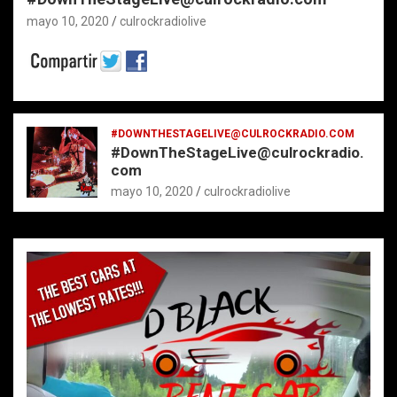
mayo 10, 2020
culrockradiolive
#DOWNTHESTAGELIVE@CULROCKRADIO.COM
#DownTheStageLive@culrockradio.
com
mayo 10, 2020
culrockradiolive