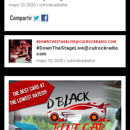
mayo 10, 2020
culrockradiolive
#DOWNTHESTAGELIVE@CULROCKRADIO.COM
#DownTheStageLive@culrockradio.
com
mayo 10, 2020
culrockradiolive