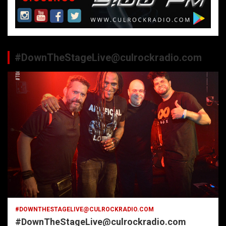
#DownTheStageLive@culrockradio.com
#DOWNTHESTAGELIVE@CULROCKRADIO.COM
#DownTheStageLive@culrockradio.com