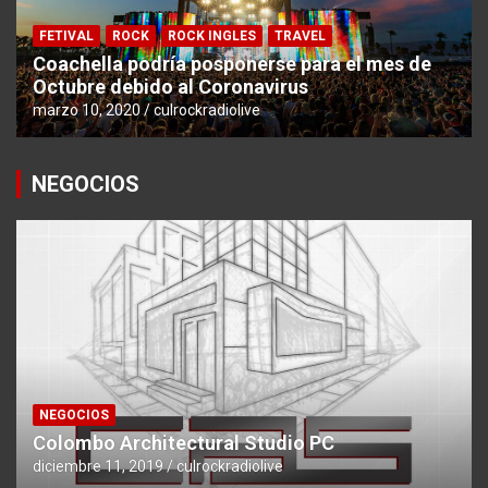
FETIVAL
ROCK
ROCK INGLES
TRAVEL
Coachella podría posponerse para el mes de
Octubre debido al Coronavirus
marzo 10, 2020
culrockradiolive
NEGOCIOS
NEGOCIOS
Colombo Architectural Studio PC
diciembre 11, 2019
culrockradiolive