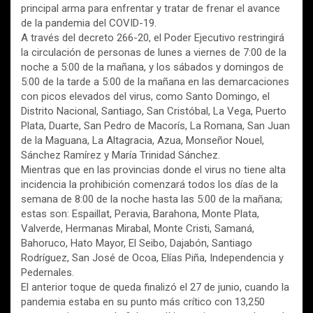
principal arma para enfrentar y tratar de frenar el avance
de la pandemia del COVID-19.
A través del decreto 266-20, el Poder Ejecutivo restringirá
la circulación de personas de lunes a viernes de 7:00 de la
noche a 5:00 de la mañana, y los sábados y domingos de
5:00 de la tarde a 5:00 de la mañana en las demarcaciones
con picos elevados del virus, como Santo Domingo, el
Distrito Nacional, Santiago, San Cristóbal, La Vega, Puerto
Plata, Duarte, San Pedro de Macorís, La Romana, San Juan
de la Maguana, La Altagracia, Azua, Monseñor Nouel,
Sánchez Ramírez y María Trinidad Sánchez.
Mientras que en las provincias donde el virus no tiene alta
incidencia la prohibición comenzará todos los días de la
semana de 8:00 de la noche hasta las 5:00 de la mañana;
estas son: Espaillat, Peravia, Barahona, Monte Plata,
Valverde, Hermanas Mirabal, Monte Cristi, Samaná,
Bahoruco, Hato Mayor, El Seibo, Dajabón, Santiago
Rodríguez, San José de Ocoa, Elías Piña, Independencia y
Pedernales.
El anterior toque de queda finalizó el 27 de junio, cuando la
pandemia estaba en su punto más crítico con 13,250