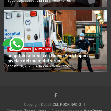
agosto 20, 2020
Arianna Silverio Torres
CORONAVIRUS
NEW YORK
hospitalizaciones en Nueva York bajan a
niveles del inicio del virus.
agosto 20, 2020
Arianna Silverio Torres
Copyright ©2026
CUL ROCK RADIO
Tema por:
Theme Horse
Funciona gracias a:
WordPress