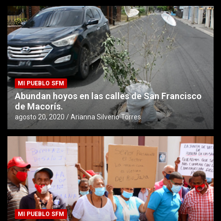
MI PUEBLO SFM
Abundan hoyos en las calles de San Francisco
de Macorís.
agosto 20, 2020
Arianna Silverio Torres
MI PUEBLO SFM