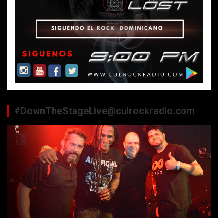
#DownTheStageLive@culrockradio.com