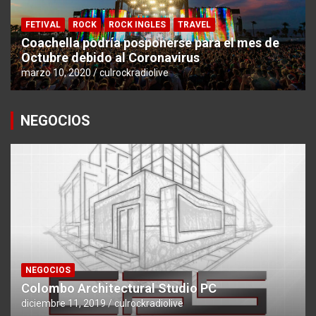
FETIVAL
ROCK
ROCK INGLES
TRAVEL
Coachella podría posponerse para el mes de
Octubre debido al Coronavirus
marzo 10, 2020
culrockradiolive
NEGOCIOS
NEGOCIOS
Colombo Architectural Studio PC
diciembre 11, 2019
culrockradiolive