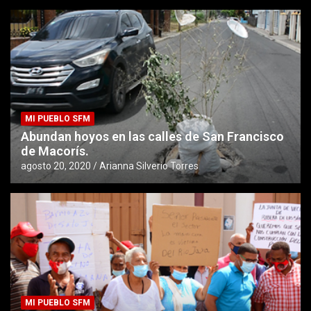
MI PUEBLO SFM
Abundan hoyos en las calles de San Francisco
de Macorís.
agosto 20, 2020
Arianna Silverio Torres
MI PUEBLO SFM