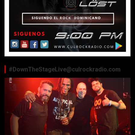
#DownTheStageLive@culrockradio.com