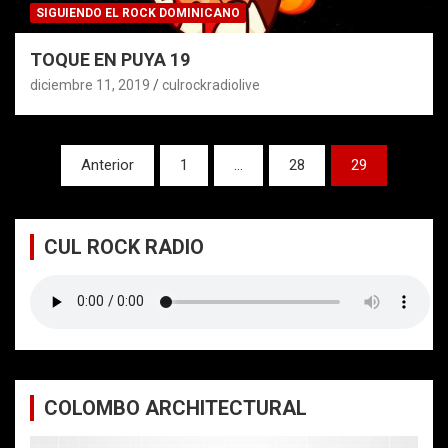
SIGUIENDO EL ROCK DOMINICANO
TOQUE EN PUYA 19
diciembre 11, 2019
culrockradiolive
Paginación
Anterior
1
…
28
29
de
entradas
CUL ROCK RADIO
COLOMBO ARCHITECTURAL